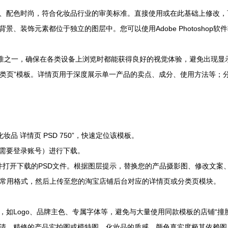
、配色时尚，符合化妆品行业的审美标准。直接使用或在此基础上修改，
背景、装饰元素都位于独立的图层中。您可以使用Adobe Photosho
标准之一，确保在各类设备上浏览时都能获得良好的视觉体验，避免出现显
贝分类页”模板。详情页用于深度展示单一产品的卖点、成分、使用方法等
化妆品 详情页 PSD 750”，快速定位该模板。
需要登录账号）进行下载。
hop软件打开下载的PSD文件。根据图层提示，替换您的产品摄影图、修改文
网页常用格式，然后上传至您的淘宝店铺后台对应的详情页或分类页模块。
如Logo、品牌主色、专属字体等，避免与大量使用同款模板的店铺“撞脸
清、精修的产品实拍图或模特图。化妆品的质感、颜色真实度极其依赖图