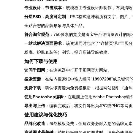
专业设计，节省成本
：该模板由专业设计师制作，布局清晰
分层PSD，高度可定制
：PSD格式意味着所有文字、图片、
全贴合您的品牌形象与具体产品。
符合淘宝规范
：750像素的宽度是淘宝平台详情页设计的
一站式解决页面需求
：该资源同时包含了“详情页”和“宝
粉底、护肤套装等）浏览，提升店铺导航效率。
如何下载与使用
访问千图网
：在浏览器中打开千图网官方网站。
搜索资源
：在站内搜索框中输入编号“
19907298
”或关键词“
免费下载
：确认该资源为免费模板后，根据网站指引（通常
使用Photoshop编辑
：在电脑上使用Adobe Photos
导出与上传
：编辑完成后，将文件导出为JPG或PNG等
使用建议与优化技巧
品牌化改造
：虽然模板免费，但建议务必融入您的品牌元素，
高清图片是关键
：替换模板中的占位图片时，请务必使用高