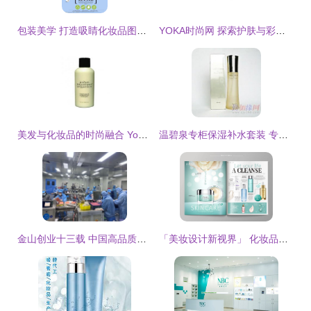
包装美学 打造吸睛化妆品图片素材的视觉策略
YOKA时尚网 探索护肤与彩妆世界的1240页百科全书
美发与化妆品的时尚融合 Yoka时尚网引领美丽新潮流
温碧泉专柜保湿补水套装 专业护肤品代理加盟新机遇
金山创业十三载 中国高品质化妆品粉体原料赛道崛起一匹黑马
「美妆设计新视界」 化妆品矢量海报模板与分层AI设计素材全解析